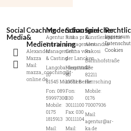
Social
Coaching
Moderation
Schauspiel
Sprecher
Rechtli
Media
&
Impressum
Agentur Rita
nisha pr &
Künstleragentur
Medientraining
Datenschut
Reinkens
management
Alexandra
Cookies
Alexander
Management
Celina von
Rakosi
Mazza
& Casting
der Lancken
Bahnhofstraße
Mail:
Langobardenstraße
Hauptstraße
2
mazza_coaching@t-
10
8b
82211
online.de
81545 München
13591 Berlin
Herrsching
Fon: 089
Fon:
Mobile:
59997300
030
0176
Mobile:
30111100
70007936
0175
Fax: 030
Mail:
1815913
30111104
agentur@ar-
Mail:
Mail:
ka.de