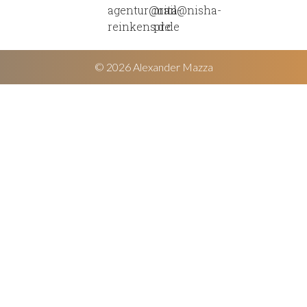
agentur@rita-
mail@nisha-
reinkens.de
pr.de
© 2026 Alexander Mazza