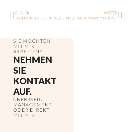
ZURÜCK
WEITER
MODERATION VERLEIHUNG „GOLDENE UNRUH 2022“
MODERATION CHARITY TALK WOMENFORWOMEN X INGOLSTADT VILLAGE
SIE MÖCHTEN
MIT MIR
ARBEITEN?
NEHMEN
SIE
KONTAKT
AUF.
ÜBER MEIN
MANAGEMENT
ODER DIREKT
MIT MIR