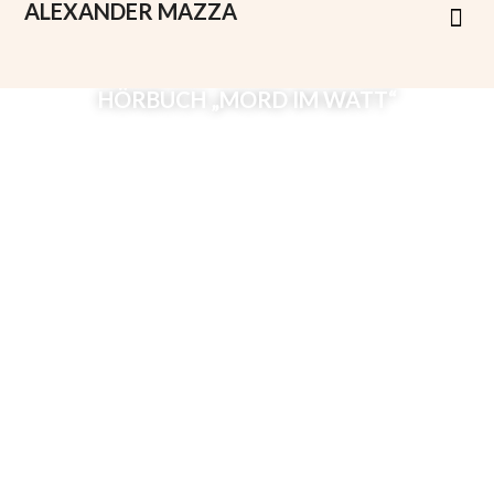
ALEXANDER
MAZZA
HÖRBUCH „MORD IM WATT“