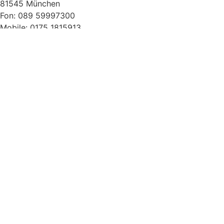
81545 München
Fon: 089 59997300
Mobile: 0175 1815913
Mail: agentur@rita-reinkens.de
Schauspiel
nisha pr & management
Celina von der Lancken
Hauptstraße 8b
13591 Berlin
Fon: 030 30111100
Fax: 030 30111104
Mail: mail@nisha-pr.de
Sprecher
Künstleragentur
Alexandra Rakosi
Bahnhofstraße 2
82211 Herrsching