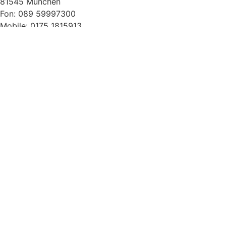
81545 München
Fon: 089 59997300
Mobile: 0175 1815913
Mail: agentur@rita-reinkens.de
Schauspiel
nisha pr & management
Celina von der Lancken
Hauptstraße 8b
13591 Berlin
Fon: 030 30111100
Fax: 030 30111104
Mail: mail@nisha-pr.de
Sprecher
Künstleragentur
Alexandra Rakosi
Bahnhofstraße 2
82211 Herrsching