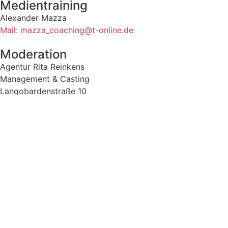
Medientraining
Alexander Mazza
Mail: mazza_coaching@t-online.de
Moderation
Agentur Rita Reinkens
Management & Casting
Langobardenstraße 10
81545 München
Fon: 089 59997300
Mobile: 0175 1815913
Mail: agentur@rita-reinkens.de
Schauspiel
nisha pr & management
Celina von der Lancken
Hauptstraße 8b
13591 Berlin
Fon: 030 30111100