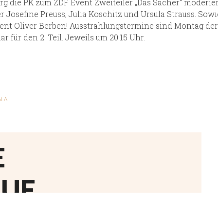
rg die PK zum ZDF Event Zweiteiler „Das Sacher“ moderier
r Josefine Preuss, Julia Koschitz und Ursula Strauss. Sowi
t Oliver Berben! Ausstrahlungstermine sind Montag der 16
r für den 2. Teil. Jeweils um 20:15 Uhr.
ALA
E
UF.
REKT MIT MIR