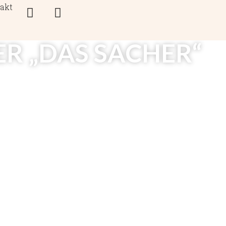
akt
R „DAS SACHER“