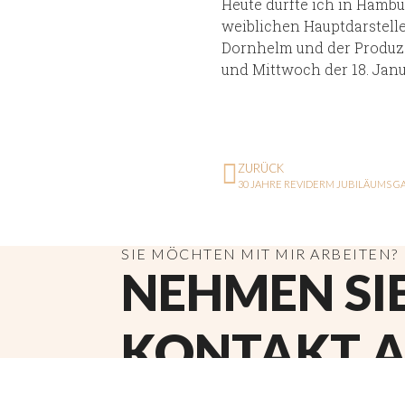
Heute durfte ich in Hambu
weiblichen Hauptdarstelle
Dornhelm und der Produzen
und Mittwoch der 18. Janua
ZURÜCK
30 JAHRE REVIDERM JUBILÄUMS G
SIE MÖCHTEN MIT MIR ARBEITEN?
NEHMEN SI
KONTAKT A
ÜBER MEIN MANAGEMENT ODER DI