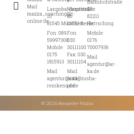
Bahnhofstraße
Mail:
Langobardenstraße
Hauptstraße
2
mazza_coaching@t-
10
8b
82211
online.de
81545 München
13591 Berlin
Herrsching
Fon: 089
Fon:
Mobile:
59997300
030
0176
Mobile:
30111100
70007936
0175
Fax: 030
Mail:
1815913
30111104
agentur@ar-
Mail:
Mail:
ka.de
agentur@rita-
mail@nisha-
reinkens.de
pr.de
© 2026 Alexander Mazza