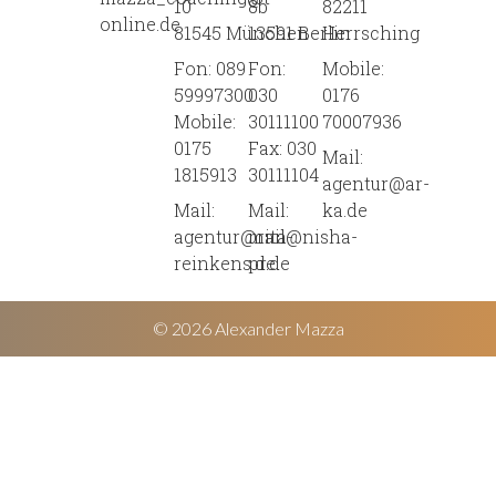
10
8b
82211
online.de
81545 München
13591 Berlin
Herrsching
Fon: 089
Fon:
Mobile:
59997300
030
0176
Mobile:
30111100
70007936
0175
Fax: 030
Mail:
1815913
30111104
agentur@ar-
Mail:
Mail:
ka.de
agentur@rita-
mail@nisha-
reinkens.de
pr.de
© 2026 Alexander Mazza