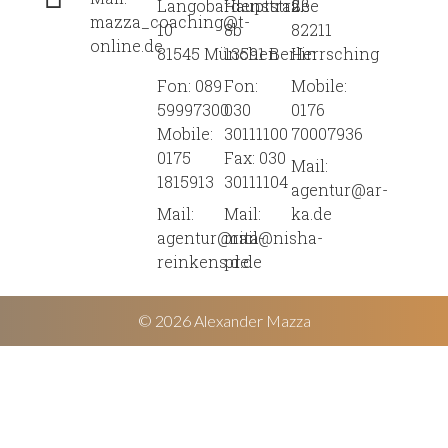
Langobardenstraße
Hauptstraße
2
mazza_coaching@t-
10
8b
82211
online.de
81545 München
13591 Berlin
Herrsching
Fon: 089
Fon:
Mobile:
59997300
030
0176
Mobile:
30111100
70007936
0175
Fax: 030
Mail:
1815913
30111104
agentur@ar-
Mail:
Mail:
ka.de
agentur@rita-
mail@nisha-
reinkens.de
pr.de
© 2026 Alexander Mazza