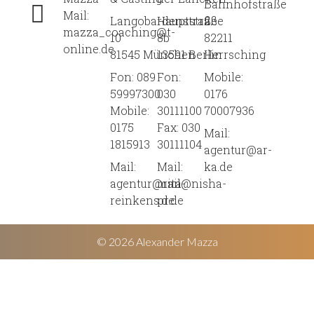
Bahnhofstraße
Mail:
Langobardenstraße
Hauptstraße
2
mazza_coaching@t-
10
8b
82211
online.de
81545 München
13591 Berlin
Herrsching
Fon: 089
Fon:
Mobile:
59997300
030
0176
Mobile:
30111100
70007936
0175
Fax: 030
Mail:
1815913
30111104
agentur@ar-
Mail:
Mail:
ka.de
agentur@rita-
mail@nisha-
reinkens.de
pr.de
© 2026 Alexander Mazza