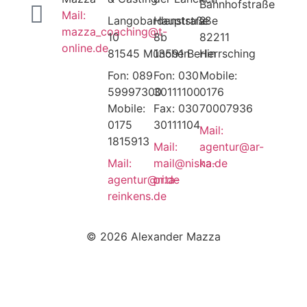
Bahnhofstraße
Mail:
Langobardenstraße
Hauptstraße
2
mazza_coaching@t-
10
8b
82211
online.de
81545 München
13591 Berlin
Herrsching
Fon: 089
Fon: 030
Mobile:
59997300
30111100
0176
Mobile:
Fax: 030
70007936
0175
30111104
Mail:
1815913
Mail:
agentur@ar-
Mail:
mail@nisha-
ka.de
agentur@rita-
pr.de
reinkens.de
© 2026 Alexander Mazza