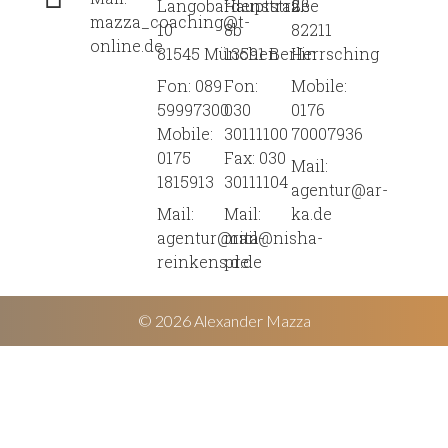
Langobardenstraße
Hauptstraße
2
mazza_coaching@t-
10
8b
82211
online.de
81545 München
13591 Berlin
Herrsching
Fon: 089
Fon:
Mobile:
59997300
030
0176
Mobile:
30111100
70007936
0175
Fax: 030
Mail:
1815913
30111104
agentur@ar-
Mail:
Mail:
ka.de
agentur@rita-
mail@nisha-
reinkens.de
pr.de
© 2026 Alexander Mazza