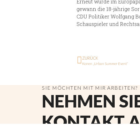
Erneut wurde im Europapa
gewann die 18-jährige Sor
CDU Politiker Wolfgang Bo
Schauspieler und Rechtsa
ZURÜCK
Konen „Urban Summer Event“
SIE MÖCHTEN MIT MIR ARBEITEN?
NEHMEN SI
KONTAKT A
ÜBER MEIN MANAGEMENT ODER DI