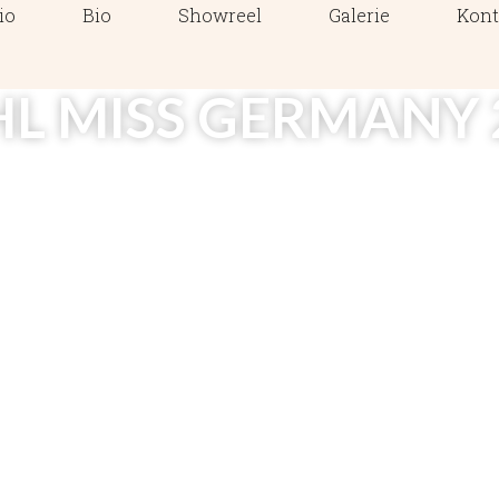
io
Bio
Showreel
Galerie
Kont
L MISS GERMANY 