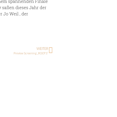
einem spannenden Finale
y saßen dieses Jahr der
 Jo Weil , der
WEITER
Preview Screening „ROOTS“