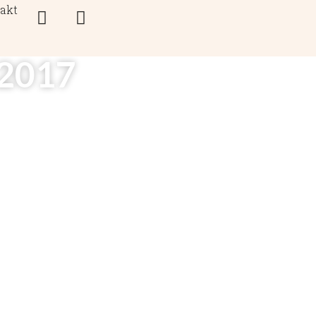
akt
2017