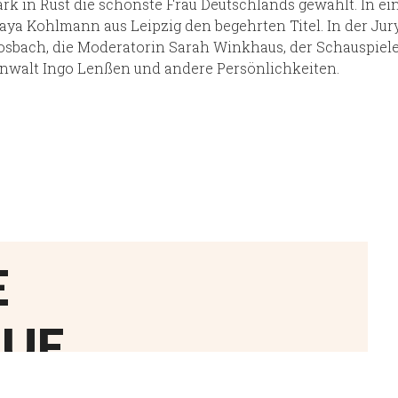
rk in Rust die schönste Frau Deutschlands gewählt. In 
aya Kohlmann aus Leipzig den begehrten Titel. In der Jur
sbach, die Moderatorin Sarah Winkhaus, der Schauspieler
nwalt Ingo Lenßen und andere Persönlichkeiten.
E
UF.
REKT MIT MIR