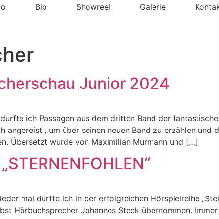
io
Bio
Showreel
Galerie
Konta
cher
cherschau Junior 2024
urfte ich Passagen aus dem dritten Band der fantastischen
ch angereist , um über seinen neuen Band zu erzählen und 
raten. Übersetzt wurde von Maximilian Murmann und […]
 „STERNENFOHLEN“
al durfte ich in der erfolgreichen Hörspielreihe „Stern
lbst Hörbuchsprecher Johannes Steck übernommen. Immer wi